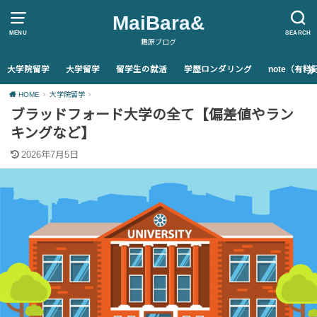
MaiBara&
MENU
SEARCH
舞原ブログ
大学院留学
大学留学
留学生の就活
学歴ロンダリング
note（有
HOME
大学院留学
ブラッドフォード大学の全て【偏差値やラン
キングなど】
2026年7月5日