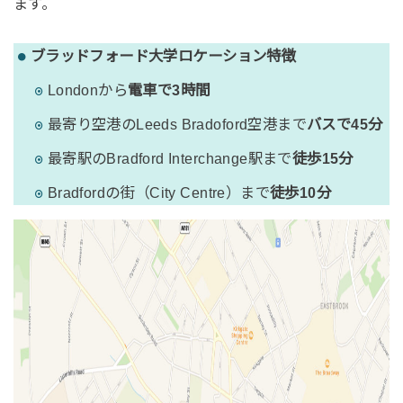
ます。
ブラッドフォード大学ロケーション特徴
Londonから
電車で3時間
最寄り空港のLeeds Bradoford空港まで
バスで45分
最寄駅のBradford Interchange駅まで
徒歩15分
Bradfordの街（City Centre）まで
徒歩10分