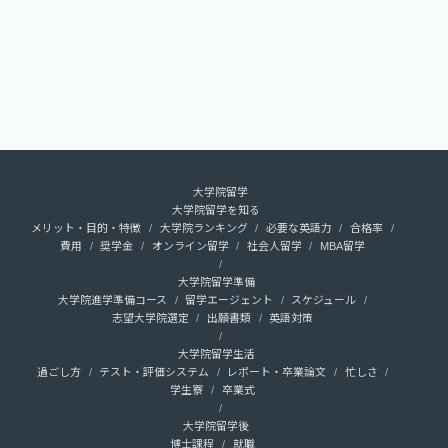
大学院留学
大学院留学を知る
メリット・目的・特徴
大学院ランキング
必要な英語力
合格率
費用
奨学金
オンライン留学
社会人留学
MBA留学
大学院留学準備
大学院進学準備コース
留学エージェント
スケジュール
志望大学院選定
出願書類
英語対策
大学院留学生活
過ごし方
テスト・評価システム
レポート・卒業論文
忙しさ
学生寮
卒業式
大学院留学後
博士課程
就職