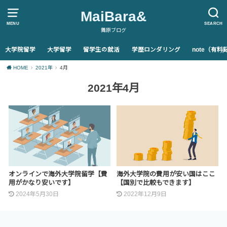
MaiBara&
MENU
SEARCH
舞原ブログ
大学院留学
大学留学
留学生の就活
学歴ロンダリング
note（有
HOME
2021年
4月
2021年4月
オンラインで海外大学院留学【費
海外大学院の費用が安い国はここ
用がかなり安いです】
【国別で比較もできます】
2024年5月30日
2022年12月9日