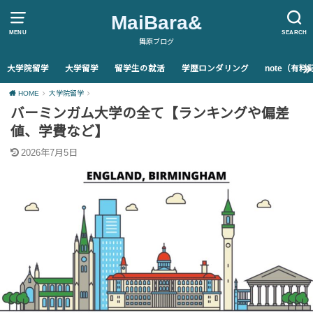
MaiBara&
MENU
SEARCH
舞原ブログ
大学院留学
大学留学
留学生の就活
学歴ロンダリング
note（有
HOME
大学院留学
バーミンガム大学の全て【ランキングや偏差
値、学費など】
2026年7月5日