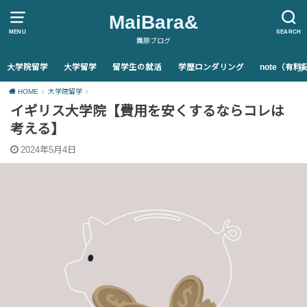
MaiBara&
MENU
SEARCH
舞原ブログ
大学院留学
大学留学
留学生の就活
学歴ロンダリング
note（有
HOME
大学院留学
イギリス大学院【費用を安くするならコレは
考える】
2024年5月4日