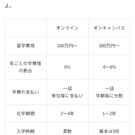
よ。
オンライン
オンキャンパス
留学費用
100万円〜
300万円〜
年ごとの学費増
0%
4〜6%
の割合
一括
一括
学費の支払い
単位毎に支払い
学期毎に分割
在学期間
2〜4年
1〜2年
入学時期
柔軟
基本は9月