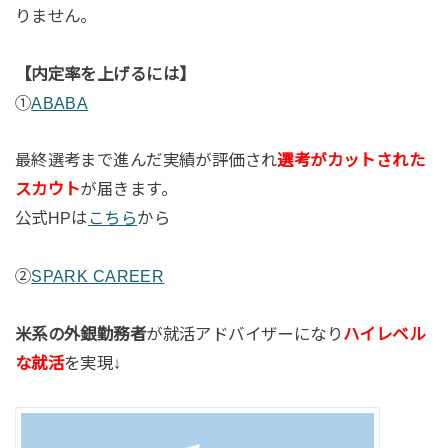
りません。
【内定率を上げるには】
①
ABABA
最終選考まで進んだ実績が評価され
選考がカットされた
スカウト
が届きます。
公式HPは
こちら
から
②
SPARK CAREER
米系の外銀勤務者
が就活アドバイザーになり
ハイレベル
な就活
を実現↓