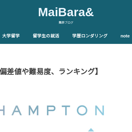
MaiBara&
舞原ブログ
大学留学
留学生の就活
学歴ロンダリング
not
る
ファウンデーションコース
イギリス大学
イギリス大学編入
留学エージェント
就活のやり方
キャリアフォーラム
海外現地就職
就職先企業一例
メリット・目的・特徴
大学院ランキング
必要な英語力
合格率
費用
奨学金
オンライン留学
社会人留学
MBA留学
大学院進学準備コース
留学エージェント
スケジュール
志望大学院選定
出願書類
英語対策
過ごし方
テスト・評価システム
レポート・卒業論文
忙しさ
学生寮
卒業式
博士課程
就職
国内・海外大学院
就活の有利性
経験談
偏差値や難易度、ランキング】