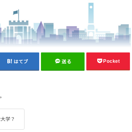
Pocket
はてブ
送る
。
な大学？