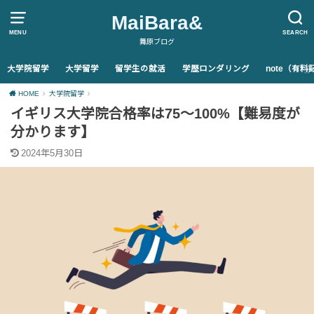
MaiBara&
MENU
SEARCH
舞原ブログ
大学院留学
大学留学
留学生の就活
学歴ロンダリング
note（有
HOME
大学院留学
イギリス大学院合格率は75〜100%【難易度が
分かります】
2024年5月30日