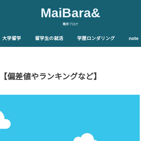
MaiBara&
舞原ブログ
大学留学
留学生の就活
学歴ロンダリング
not
る
ファウンデーションコース
イギリス大学
イギリス大学編入
留学エージェント
就活のやり方
キャリアフォーラム
海外現地就職
就職先企業一例
メリット・目的・特徴
大学院ランキング
必要な英語力
合格率
費用
奨学金
オンライン留学
社会人留学
MBA留学
大学院進学準備コース
留学エージェント
スケジュール
志望大学院選定
出願書類
英語対策
過ごし方
テスト・評価システム
レポート・卒業論文
忙しさ
学生寮
卒業式
博士課程
就職
国内・海外大学院
就活の有利性
経験談
【偏差値やランキングなど】