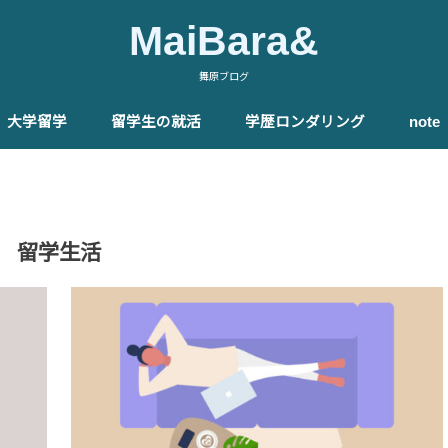
MaiBara&
舞原ブログ
大学留学
留学生の就活
学歴ロンダリング
not
る
ファウンデーションコース
イギリス大学
イギリス大学編入
留学エージェント
就活のやり方
キャリアフォーラム
海外現地就職
就職先企業一例
メリット・目的・特徴
大学院ランキング
必要な英語力
合格率
費用
奨学金
オンライン留学
社会人留学
MBA留学
大学院進学準備コース
留学エージェント
スケジュール
志望大学院選定
出願書類
英語対策
過ごし方
テスト・評価システム
レポート・卒業論文
忙しさ
学生寮
卒業式
博士課程
就職
国内・海外大学院
就活の有利性
経験談
留学生活