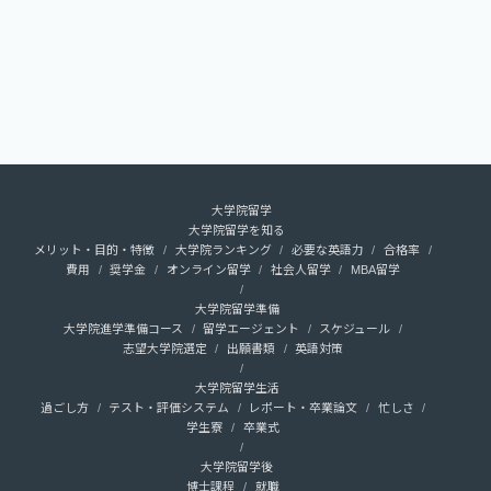
大学院留学
大学院留学を知る
メリット・目的・特徴
大学院ランキング
必要な英語力
合格率
費用
奨学金
オンライン留学
社会人留学
MBA留学
大学院留学準備
大学院進学準備コース
留学エージェント
スケジュール
志望大学院選定
出願書類
英語対策
大学院留学生活
過ごし方
テスト・評価システム
レポート・卒業論文
忙しさ
学生寮
卒業式
大学院留学後
博士課程
就職