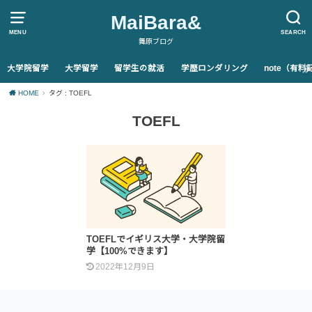
MaiBara&
MENU
SEARCH
舞原ブログ
大学院留学
大学留学
留学生の就活
学歴ロンダリング
note（有
HOME
タグ : TOEFL
TOEFL
TOEFLでイギリス大学・大学院留
学【100%できます】
2022年12月9日