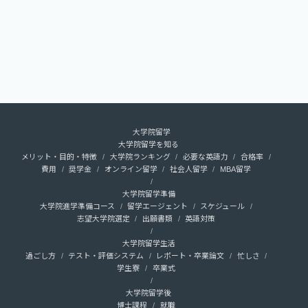
大学院留学
大学院留学を知る
メリット・目的・特徴
大学院ランキング
必要な英語力
合格率
費用
奨学金
オンライン留学
社会人留学
MBA留学
大学院留学準備
大学院進学準備コース
留学エージェント
スケジュール
志望大学院選定
出願書類
英語対策
大学院留学生活
過ごし方
テスト・評価システム
レポート・卒業論文
忙しさ
学生寮
卒業式
大学院留学後
博士課程
就職