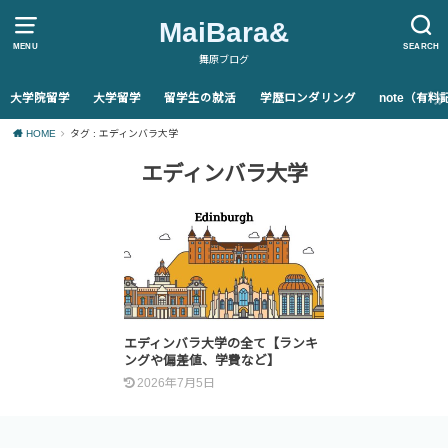
MaiBara&
MENU
SEARCH
舞原ブログ
大学院留学
大学留学
留学生の就活
学歴ロンダリング
note（有
HOME
タグ : エディンバラ大学
エディンバラ大学
エディンバラ大学の全て【ランキ
ングや偏差値、学費など】
2026年7月5日