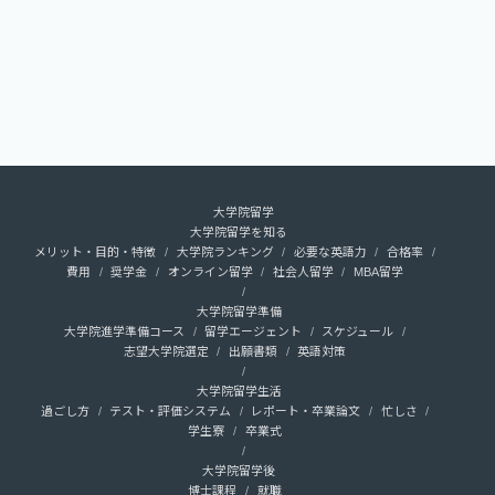
大学院留学
大学院留学を知る
メリット・目的・特徴
大学院ランキング
必要な英語力
合格率
費用
奨学金
オンライン留学
社会人留学
MBA留学
大学院留学準備
大学院進学準備コース
留学エージェント
スケジュール
志望大学院選定
出願書類
英語対策
大学院留学生活
過ごし方
テスト・評価システム
レポート・卒業論文
忙しさ
学生寮
卒業式
大学院留学後
博士課程
就職