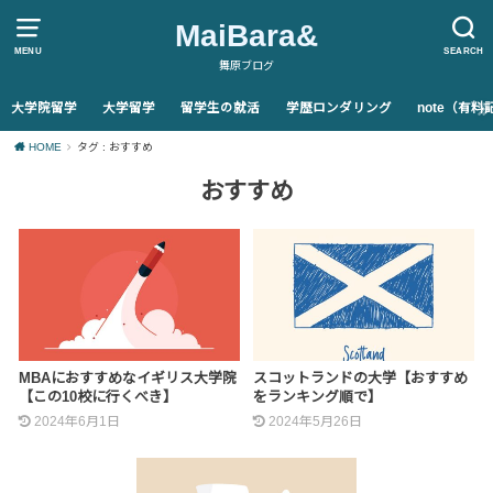
MaiBara&
MENU
SEARCH
舞原ブログ
大学院留学
大学留学
留学生の就活
学歴ロンダリング
note（有
HOME
タグ : おすすめ
おすすめ
MBAにおすすめなイギリス大学院
スコットランドの大学【おすすめ
【この10校に行くべき】
をランキング順で】
2024年6月1日
2024年5月26日