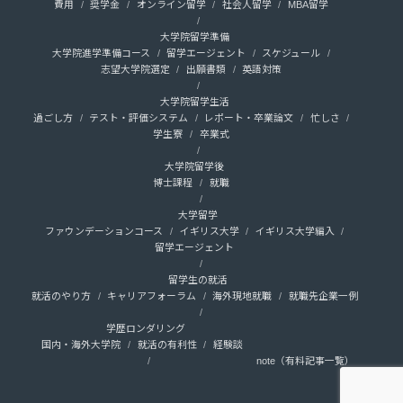
費用
奨学金
オンライン留学
社会人留学
MBA留学
大学院留学準備
大学院進学準備コース
留学エージェント
スケジュール
志望大学院選定
出願書類
英語対策
大学院留学生活
過ごし方
テスト・評価システム
レポート・卒業論文
忙しさ
学生寮
卒業式
大学院留学後
博士課程
就職
大学留学
ファウンデーションコース
イギリス大学
イギリス大学編入
留学エージェント
留学生の就活
就活のやり方
キャリアフォーラム
海外現地就職
就職先企業一例
学歴ロンダリング
国内・海外大学院
就活の有利性
経験談
note（有料記事一覧）